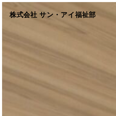
メ
イ
株式会社 サン・アイ福祉部
ン
コ
ン
テ
ン
ツ
へ
移
動